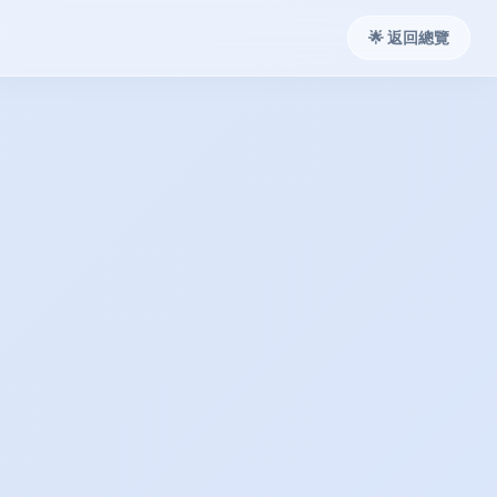
🌟 返回總覽