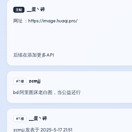
__蛋丶碎
主帖
网址 ：https://image.huaqi.pro/ 
后续在添加更多API
zcmjj
#? 樓
bd 阿里图床老白图，当公益还行
__蛋丶碎
#? 樓
zcmjj 发表于 2025-5-17 21:51