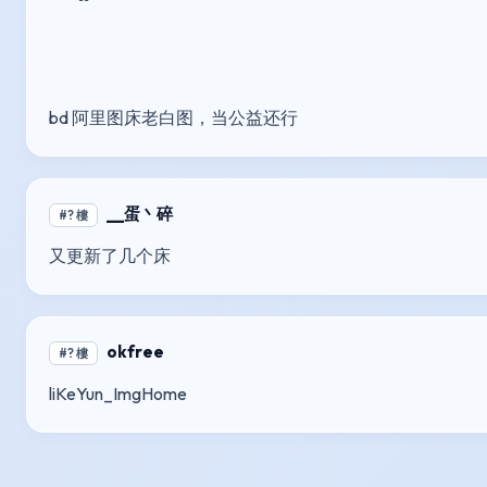
bd 阿里图床老白图，当公益还行
__蛋丶碎
#? 樓
又更新了几个床
okfree
#? 樓
liKeYun_ImgHome