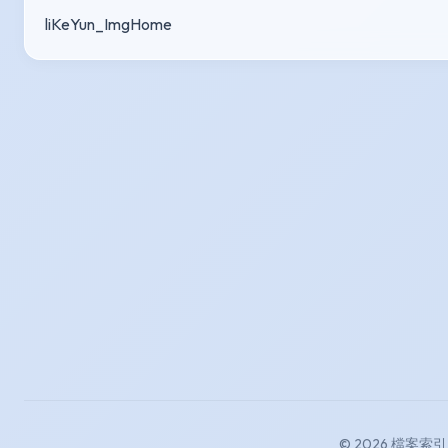
liKeYun_ImgHome
© 2026 檔案索