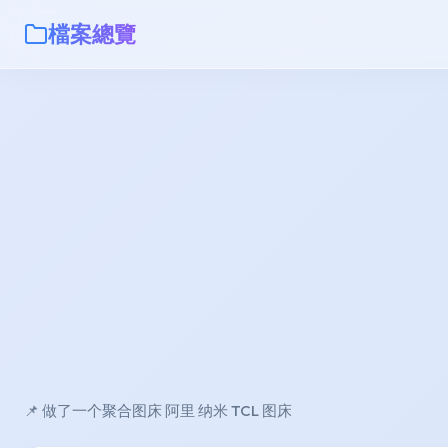
檔案總覽
📌 做了一个聚合图床 阿里 纳米 TCL 图床