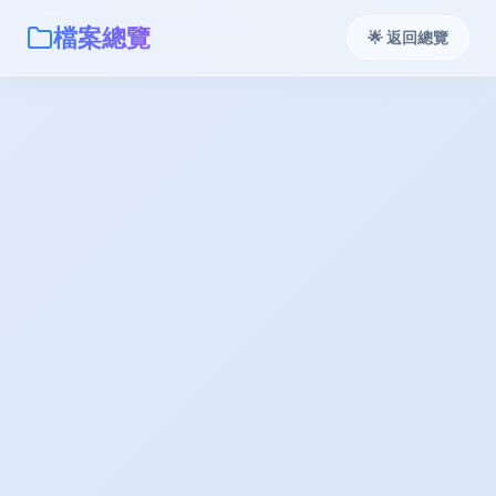
檔案總覽
🌟 返回總覽