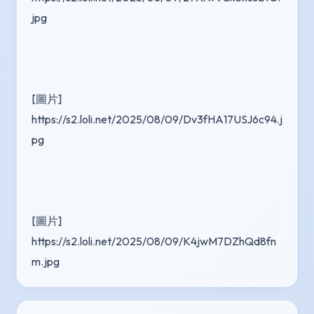
jpg
[圖片] 
https://s2.loli.net/2025/08/09/Dv3fHA17USJ6c94.j
pg
[圖片] 
https://s2.loli.net/2025/08/09/K4jwM7DZhQd8fn
m.jpg