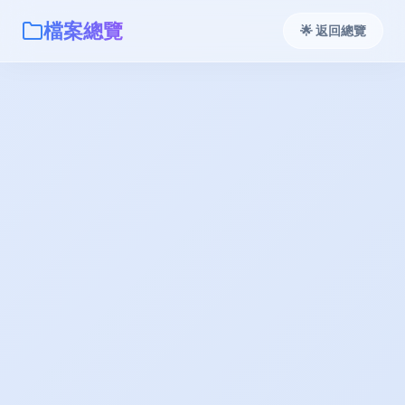
檔案總覽
🌟 返回總覽