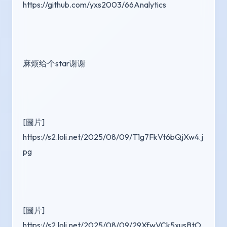
https://github.com/yxs2003/66Analytics
麻烦给个star谢谢
[圖片] 
https://s2.loli.net/2025/08/09/T1g7FkVt6bQjXw4.j
pg
[圖片] 
https://s2.loli.net/2025/08/09/29XfwVCk5xusBtO.