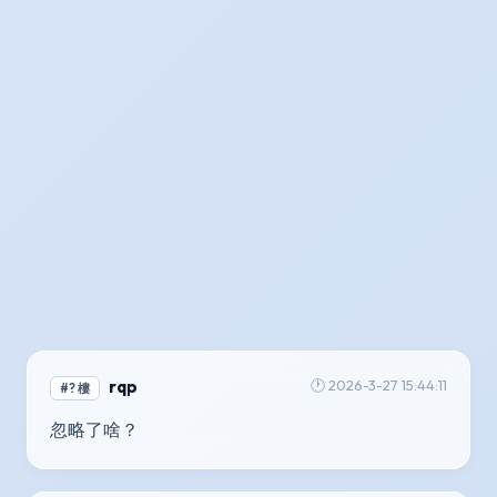
rqp
🕐 2026-3-27 15:44:11
#? 樓
忽略了啥？