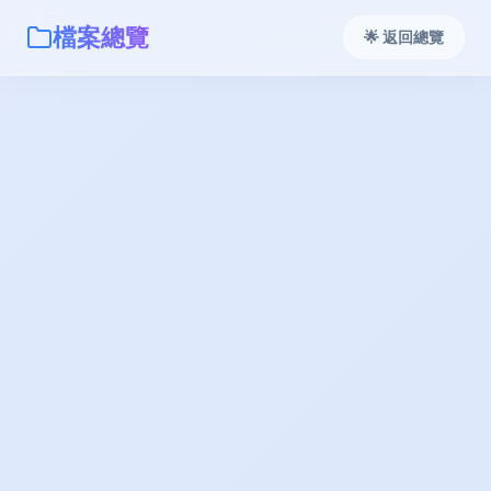
檔案總覽
🌟 返回總覽