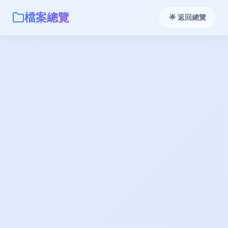
檔案總覽
🌟 返回總覽