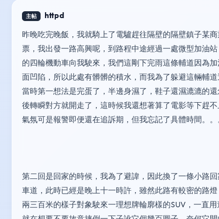
httpd
主帖
昨晚吃完晚飯，我就騎上了電驢趕往隔壁的隔壁鎮子某商
票，我出發一路高興呢，到路程中途經過一處微型加油站
的四輪機動車向我駛來，我們這剛下完雨這條輔道因為加
面凹陷，所以此處有髒髒的積水，而我為了躲避這輛輔道
當時第一想法是完蛋了，半邊身濕了，鞋子還濕漉漉的還
後轉瞬對方就開走了，這時候我還想著算了電影等下趕不
氣氛可是報警即便還在追訴期，但我忘記了具體時間。。
第二回是回家的時候，我為了避諱，因此換了一條小路回
車道，此時已經是晚上十一時許，雖然此路有較密的路燈
兩三百米的樣子對象駛來一理想牌輪廓樣的SUV，一直
就在想要不要故意摔倒一下子訛它個幾百圓子，奈何它開