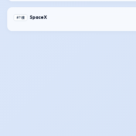
SpaceX
#? 樓