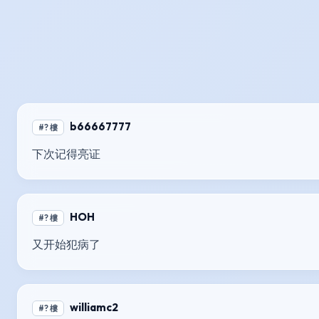
b66667777
#? 樓
下次记得亮证
HOH
#? 樓
又开始犯病了
williamc2
#? 樓