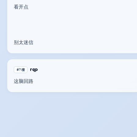
看开点
别太迷信
rqp
#? 樓
这脑回路