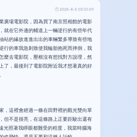
🕐 2025-8-5 03:01:09
業廣場電影院，因為買了南京照相館的電影
，就在它外邊的輔道上一輛逆行的有些年代
油站的緣故進進出出的車輛繁多導致有些地
逆行的車我急剎致使我輪胎抱死而摔倒，我
怎麼去電影院，壓根沒有想找對方說理，然
上了，最後到了電影院附近我才想著真的好
。
家，這裡會經過一條在田野裡的觀光雙向單
，但不是很亮，在這條路上正要距駛出還有
用遠光照著我睜眼都難受的程度，我當時腦海
的也飛快，還是不要和這種人計較。。。