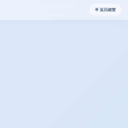
🌟 返回總覽