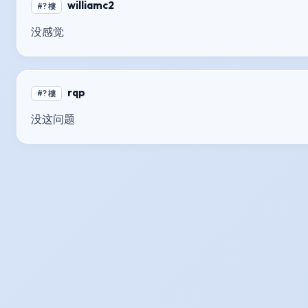
williamc2
#? 樓
没感觉
rqp
#? 樓
没这问题