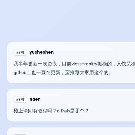
yusheshen
#? 樓
我半年更新一次协议，目前vless+reality挺稳的，又快
github上也一直在更新，蛮推荐大家用这个的。
naer
#? 樓
楼上请问有教程吗？github是哪个？