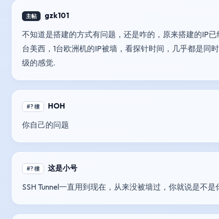
gzk101
主帖
不知道是搭建的方式有问题，还是咋的，原来搭建的IP已
台美西，1台欧洲机的IP被墙，看探针时间，几乎都是同
级的感觉.
HOH
#? 樓
你自己的问题
这是小号
#? 樓
SSH Tunnel一直用到现在，从来没被墙过，你就说是不