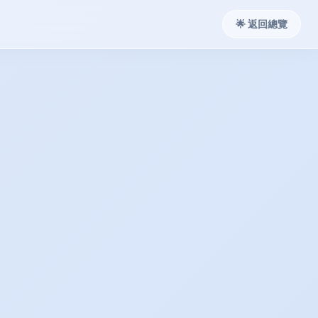
🌟 返回總覽