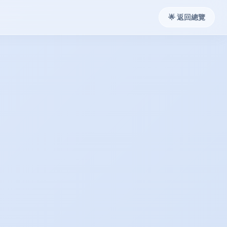
🌟 返回總覽