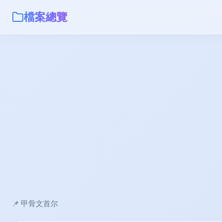
檔案總覽
📌 甲骨文首尔