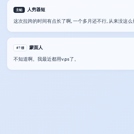
人穷器短
主帖
这次拉跨的时间有点长了啊, 一个多月还不行, 从来没这么
蒙面人
#? 樓
不知道啊。我最近都用v.ps了。