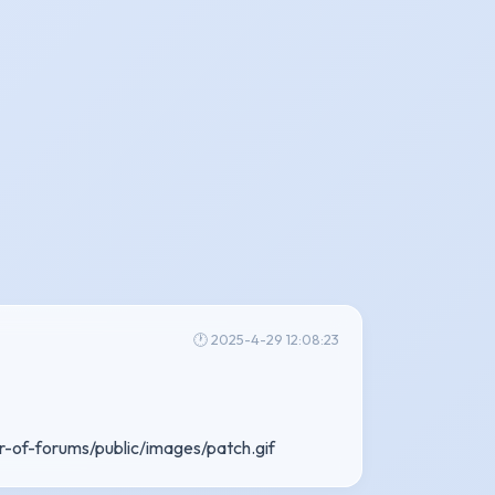
🕐 2025-4-29 12:08:23
r-of-forums/public/images/patch.gif