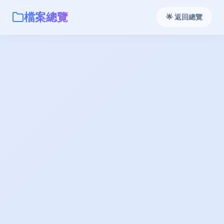
檔案總覽
🌟 返回總覽