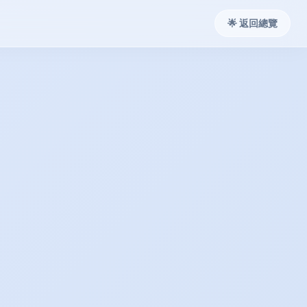
🌟 返回總覽