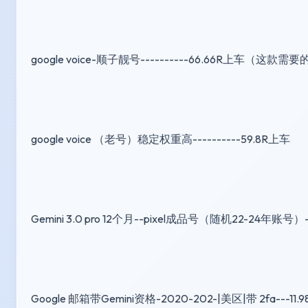
google voice-顺子靓号----------66.66R上车（这
google voice （老号）稳定权重高----------59.8R上车
Gemini 3.0 pro 12个月--pixel成品号（随机22-24年账号）
Google 邮箱带Gemini资格-2020-202-|美区|带 2fa---11.