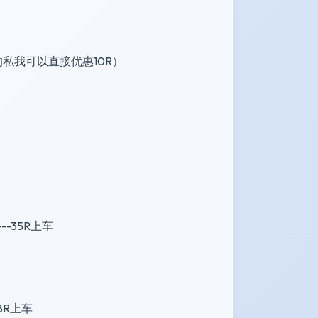
款需要的私我可以直接优惠10R）
---35R上车
98R上车