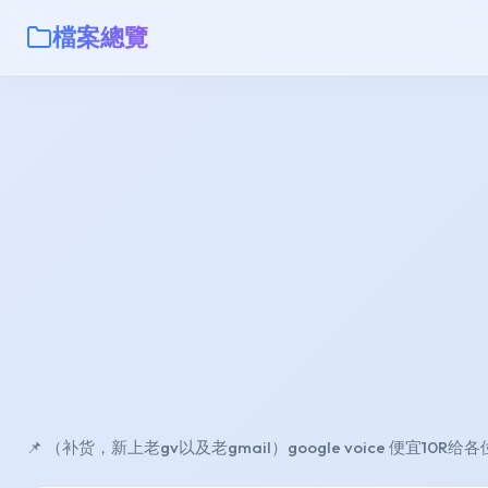
檔案總覽
📌 （补货，新上老gv以及老gmail）google voice 便宜10R给各位