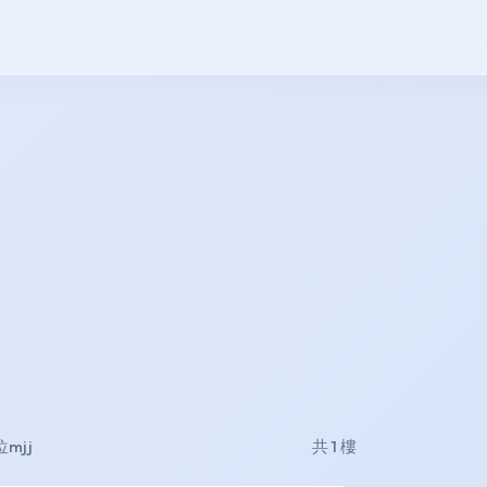
mjj
共 1 樓