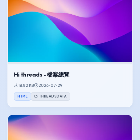
Hi threads - 檔案總覽
18.82 KB
2026-07-29
HTML
THREADSDATA