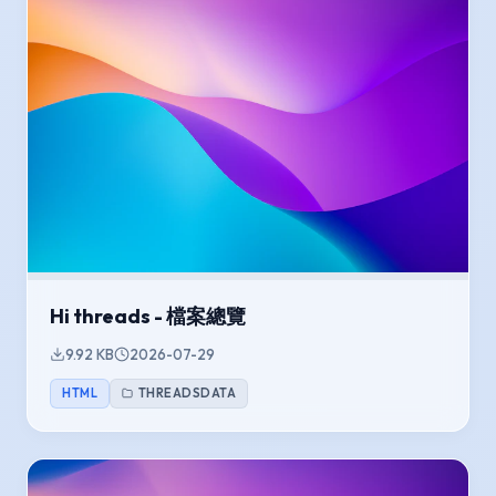
Hi threads - 檔案總覽
9.92 KB
2026-07-29
HTML
THREADSDATA