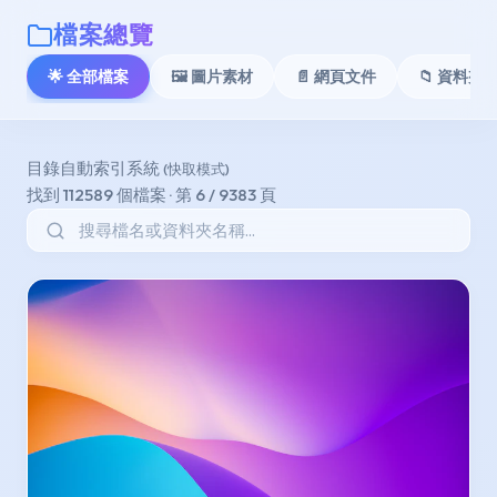
檔案總覽
🌟 全部檔案
🖼️ 圖片素材
📄 網頁文件
📁 資料夾 A
目錄自動索引系統
(快取模式)
找到 112589 個檔案 · 第 6 / 9383 頁