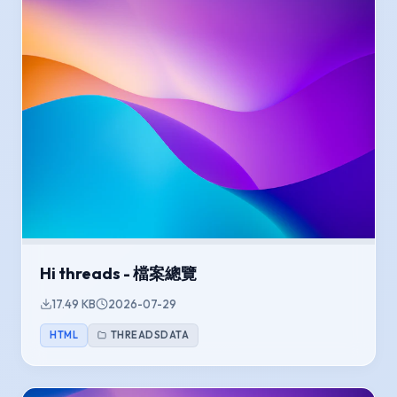
Hi threads - 檔案總覽
17.49 KB
2026-07-29
HTML
THREADSDATA