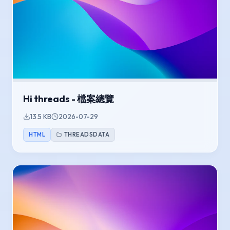
Hi threads - 檔案總覽
13.5 KB
2026-07-29
HTML
THREADSDATA