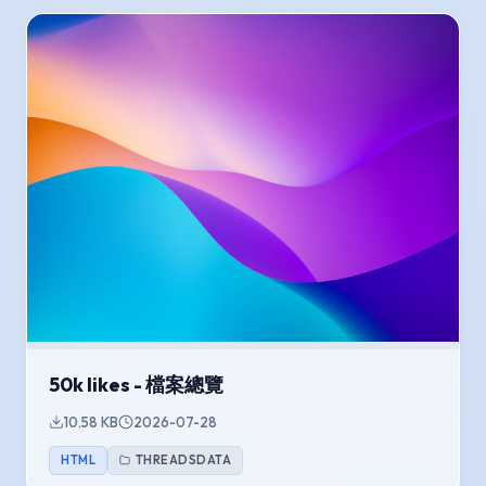
50k likes - 檔案總覽
10.58 KB
2026-07-28
HTML
THREADSDATA