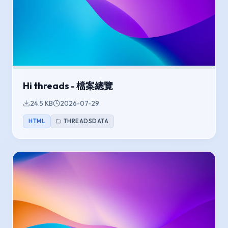
Hi threads - 檔案總覽
24.5 KB
2026-07-29
HTML
THREADSDATA