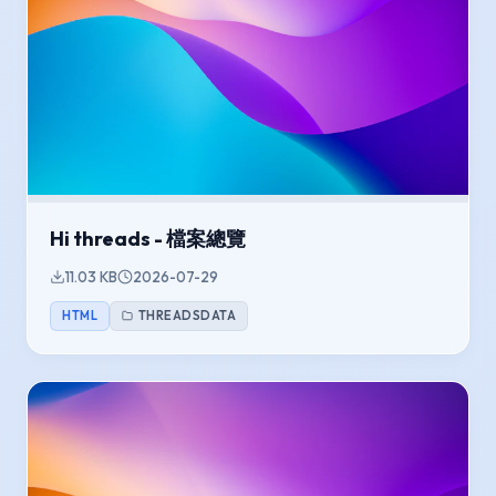
Hi threads - 檔案總覽
11.03 KB
2026-07-29
HTML
THREADSDATA