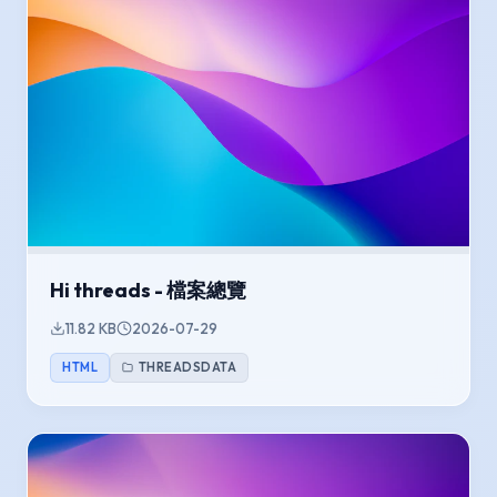
Hi threads - 檔案總覽
11.82 KB
2026-07-29
HTML
THREADSDATA