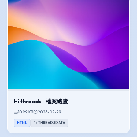
Hi threads - 檔案總覽
10.99 KB
2026-07-29
HTML
THREADSDATA