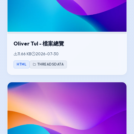
Oliver Tul - 檔案總覽
11.66 KB
2026-07-30
HTML
THREADSDATA