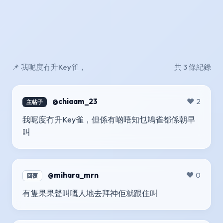
📌 我呢度冇升Key雀，
共 3 條紀錄
@chiaam_23
❤️ 2
主帖子
我呢度冇升Key雀，但係有啲唔知乜鳩雀都係朝早
叫
@mihara_mrn
❤️ 0
回覆
有隻果果聲叫嘅人地去拜神佢就跟住叫