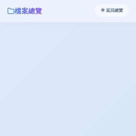
檔案總覽
🌟 返回總覽