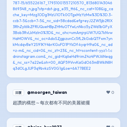
787-15/655226167_17931001557210570_813680143046
869348_n.jpg?stp=dst-jpg_e35_tt6&_nc_cat=108&ig_ca
che_key=Mzg1ODg1MzU1OTk0OTgxMzYzMw%3D%3D.3-
ccb7-5&ccb=7-5&_nc_sid=58cdad&efg=eyJ2ZW5jb2RlX
3RhZyI6IkZFRUQueHBpZHMuOTYwLnNkci5yZWd1bGFyX
3Bob3RvLkMzIn0%3D&_nc_ohc=umAmjrpUW7UQ7kNvw
HaMOWV&_nc_oc=AdoSZjgpzunCc5fL2kGxbQTFxm7yn
kMcdqvBeY2S91KY4brKGuFD1PYkDf-kyqrH9a0&_nc_ad
=z-m&_nc_cid=0&_nc_zt=23&_nc_ht=scontent-yyz1-1.c
dninstagram.com&_nc_gid=Kq6eHd9rimZ4z4PWJ6Neqg
&_nc_ss=7a22e&oh=00_AQF59VvvKaGdO63mBWkINlIH
q3dOLgJUP3q9bvkzSV0G1g&oe=6A77BEE2
@moorgen_taiwan
❤️ 0
回覆
超讚的構想～每次都有不同的美麗裙擺