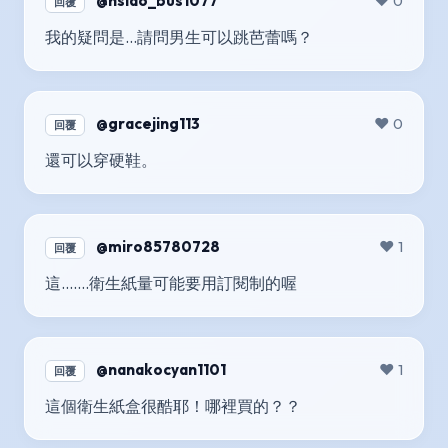
@hsiao_bus1077
❤️ 0
回覆
我的疑問是…請問男生可以跳芭蕾嗎？
@gracejing113
❤️ 0
回覆
還可以穿硬鞋。
@miro85780728
❤️ 1
回覆
這.......衛生紙量可能要用訂閱制的喔
@nanakocyan1101
❤️ 1
回覆
這個衛生紙盒很酷耶！哪裡買的？？