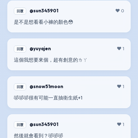
@sun345901
❤️ 0
回覆
是不是想看看小褲的顏色😳
@yuyajen
❤️ 1
回覆
這個我想要來個，超有創意的ㄌㄚ
@snow51moon
❤️ 1
回覆
🤣🤣🤣很有可能一直抽衛生紙+1
@sun345901
❤️ 1
回覆
然後就會看到？🤣🤣🤣