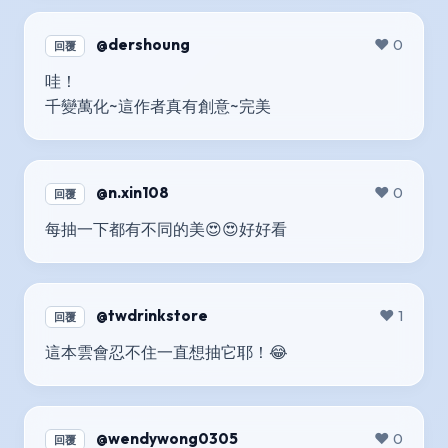
@dershoung
❤️ 0
回覆
哇！
千變萬化~這作者真有創意~完美
@n.xin108
❤️ 0
回覆
每抽一下都有不同的美😍😍好好看
@twdrinkstore
❤️ 1
回覆
這本雲會忍不住一直想抽它耶！😂
@wendywong0305
❤️ 0
回覆