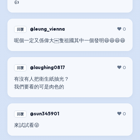
👍
@leung_vienna
❤️ 0
回覆
呢個一定又係偉大￼隻祖國其中一個發明😆😆😆😆
@laughing0817
❤️ 0
回覆
有沒有人把衛生紙抽光？
我們要看的可是肉色的
@sun345901
❤️ 0
回覆
來試試看😝