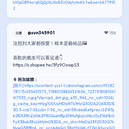
ht0pDBP4crqSQjSjiXLlXo8ZU0Ayty4nKk7w&oe=6A77915
2
@sun345901
❤️ 156
回覆
沒想到大家都很愛！根本是藝術品🖼️
喜歡的脆友可以看這邊👇
https://s.shopee.tw/3fz9OxwpS3
📎 附加媒體：
[圖片] https://scontent-yyz1-1.cdninstagram.com/v/t51.82
787-15/655451573_17880128826521636_7237318081061
417535_n.jpg?stp=cp6_dst-jpg_e35_tt6&_nc_cat=100&i
g_cache_key=Mzg1ODUyMDIxNTk1MzQ3ODA2OA%3D%
3D.3-ccb7-5&ccb=7-5&_nc_sid=58cdad&efg=eyJ2ZW5j
b2RlX3RhZyI6IkZFRUQueHBpZHMuNjkyLnNkci5yZWd1bG
FyX3Bob3RvLkMzIn0%3D&_nc_ohc=MoDa2392D30Q7k
NvwG5BfRn&_nc_oc=AdqQcL38aYhU4K-tT2kL4SvcvGO