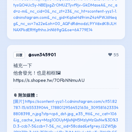
tysQO4Uc5y-NBEIjsgZrOMUZTyvf9jv-GkDMaseA&_nc_a
d=z-m&_nc_cid=0&_nc_zt=23&_nc_ht=scontent-yyz1-1.
cdninstagram.com&_nc_gid=Kq6eHd9rimZ4z4PWJ6Neq
g&_nc_ss=7a22e&oh=00_AQFdRdmodzL9YVdxdK8iJLH
NAXPkdERtfgthhoJnNI69gQ&oe=6A779E14
@sun345901
❤️ 55
回覆
補充一下
他會發光！也是相框🖼️
https://s.shopee.tw/70FbNNmuAU
📎 附加媒體：
[圖片] https://scontent-yyz1-1.cdninstagram.com/v/t51.82
787-15/655339044_17880129564521636_309581623334
8808398_n.jpg?stp=cp6_dst-jpg_e35_tt6&_nc_cat=106
&ig_cache_key=Mzg1ODUyMjIxNjM5MzIyMzQxNw%3D%3
D.3-ccb7-5&ccb=7-5&_nc_sid=58cdad&efg=eyJ2ZW5jb