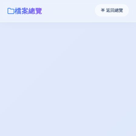
檔案總覽
🌟 返回總覽