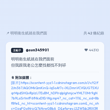
📌 明明衛生紙就在我們面
共 42 條紀錄
@sun345901
❤️ 44310
主帖子
明明衛生紙就在我們面前
但我跟我老公怎麼找都找不到🤣
📎 附加媒體：
[影片] https://scontent-yyz1-1.cdninstagram.com/o1/v/t2/f
2/m367/AQOMkQmKinQ-lqSoAt7c-lXLDmnVCVQUGTSXU
qrMpdSHQvRplzIJ7EuBM_hDPlrqIplghmjcwYMLT0Mr9gN
7b9LsiSrtmfF6fHkxEtErWg.mp4?_nc_cat=111&_nc_sid=8b
f8fe&_nc_ht=scontent-yyz1-1.cdninstagram.com&_nc_oh
c=OzqFGyjNrjcQ7kNvwGBbA_D&efg=eyJ2ZW5jb2RlX3R