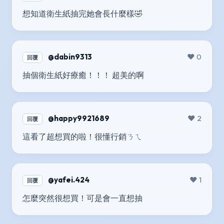
想知道衛生紙抽完她會長什麼樣🤣
@dabin9313
❤️ 0
回覆
抽個衛生紙好療癒！！！ 超美的啊
@happy9921689
❤️ 2
回覆
這看了超想買的啦！很懂行銷ㄋㄟ
@yafei.424
❤️ 1
回覆
怎麼突然很想買！可是會一直想抽