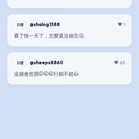
@shalog1388
❤️ 1
回覆
看了快一天了，怎麼還沒抽完🤔
@sheepx8860
❤️ 63
回覆
這個會想買🤭🤭🤭行銷不錯👍