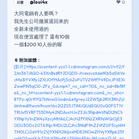
@loui4x
❤️ 0
回覆
大同電鍋有人要嗎？
我先生公司撤展退回來的
全新未使用過的
現在便宜處理了 還有10個
一個$200 10人份的喔
📎 附加媒體：
[影片] https://scontent-yyz1-1.cdninstagram.com/o1/v/t2/f
2/m367/AQO-k3XnBsdRY2DQD0-itvaxsvz6aetKb5aSl6Vo
cMa3lYVXfyJZXlJOfYtAcPj3cliZoFUTV2WtFF49DcJPXEXi
ZwwPlN5qCl0-ZFz_GA.mp4?_nc_cat=110&_nc_sid=8bf8f
e&_nc_ht=scontent-yyz1-1.cdninstagram.com&_nc_ohc=
8TPz-q0rttYQ7kNvwG1oidm&efg=eyJ2ZW5jb2RlX3RhZyI
6Inhwdl9wcm9ncmVzc2l2ZS5JTlNUQUdSQU0uQ0FST1V
TRUxfSVRFTS5DMy42NDAucHJvZ3Jlc3NpdmVfaDI2NC1i
YXNpYy1nZW4yXzcyMHAiLCJ4cHZfYXNzZXRfaWQiOjE3
ODU3ODc2OTA1Njc1MDU2LCJhc3NldF9hZ2VfZGF5cyI6M
TM0LCJ2aV91c2VjYXNlX2lkIjoxMDE2NCwiZHVyYXRpb25f
cyI6OSwidXJsZ2VuX3NvdXJjZSI6Ind3dyJ9&ccb=17-1&_nc