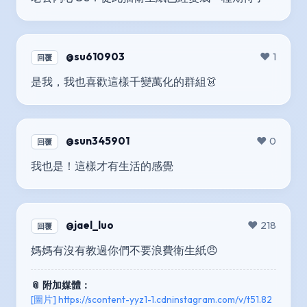
@su610903
❤️ 1
回覆
是我，我也喜歡這樣千變萬化的群組👗
@sun345901
❤️ 0
回覆
我也是！這樣才有生活的感覺
@jael_luo
❤️ 218
回覆
媽媽有沒有教過你們不要浪費衛生紙😠
📎 附加媒體：
[圖片] https://scontent-yyz1-1.cdninstagram.com/v/t51.82