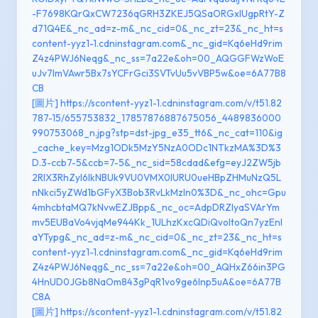
-F7698KQrQxCW7236qGRH3ZKEJ5QSaORGxlUgpRtY-Z
d71Q4E&_nc_ad=z-m&_nc_cid=0&_nc_zt=23&_nc_ht=s
content-yyz1-1.cdninstagram.com&_nc_gid=Kq6eHd9rim
Z4z4PWJ6Neqg&_nc_ss=7a22e&oh=00_AQGGFWzWoE
uJv7ImVAwr5Bx7sYCFrGci3SVTvUu5vVBP5w&oe=6A77B8
CB
[圖片] https://scontent-yyz1-1.cdninstagram.com/v/t51.82
787-15/655753832_17857876887675056_4489836000
990753068_n.jpg?stp=dst-jpg_e35_tt6&_nc_cat=110&ig
_cache_key=Mzg1ODk5MzY5NzA0ODc1NTkzMA%3D%3
D.3-ccb7-5&ccb=7-5&_nc_sid=58cdad&efg=eyJ2ZW5jb
2RlX3RhZyI6IkNBUk9VU0VMX0lURU0ueHBpZHMuNzQ5L
nNkci5yZWd1bGFyX3Bob3RvLkMzIn0%3D&_nc_ohc=Gpu
4mhcbtaMQ7kNvwEZJBpp&_nc_oc=AdpDRZlyaSVArYm
mv5EUBaVo4vjqMe944Kk_1ULhzKxcQDiQvoItoQn7yzEnl
aYTypg&_nc_ad=z-m&_nc_cid=0&_nc_zt=23&_nc_ht=s
content-yyz1-1.cdninstagram.com&_nc_gid=Kq6eHd9rim
Z4z4PWJ6Neqg&_nc_ss=7a22e&oh=00_AQHxZ66in3PG
4HnUD0JGb8NaOm843gPqR1vo9ge6lnp5uA&oe=6A77B
C8A
[圖片] https://scontent-yyz1-1.cdninstagram.com/v/t51.82