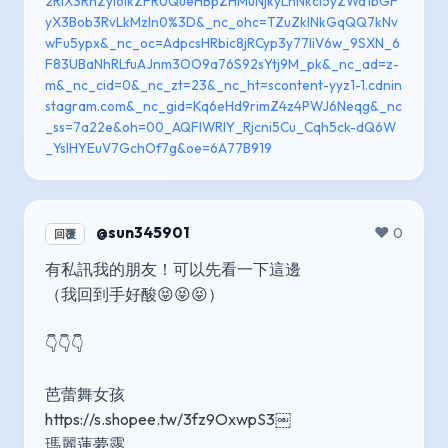
2RlX3RhZyI6IkZFRUQueHBpZHMuNjkyLnNkci5yZWd1bGF
yX3Bob3RvLkMzIn0%3D&_nc_ohc=TZuZkINkGqQQ7kNv
wFu5ypx&_nc_oc=AdpcsHRbic8jRCyp3y77IiV6w_9SXN_6
F83UBaNhRLfuAJnm3OO9a76S92sYtj9M_pk&_nc_ad=z-
m&_nc_cid=0&_nc_zt=23&_nc_ht=scontent-yyz1-1.cdnin
stagram.com&_nc_gid=Kq6eHd9rimZ4z4PWJ6Neqg&_nc
_ss=7a22e&oh=00_AQFlWRIY_Rjcni5Cu_Cqh5ck-dQ6W
_YsIHYEuV7GchOf7g&oe=6A77B919
@sun345901
❤️ 0
回覆
有私訊我的朋友！可以先看一下這邊
（我回到手好酸😝😝😝）
👇👇👇
芭蕾舞女孩
https://s.shopee.tw/3fz9OxwpS3￼
瑪麗蓮夢露