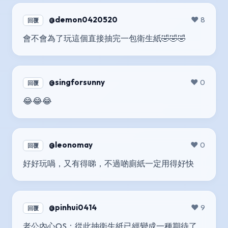
@demon0420520
❤️ 8
回覆
會不會為了玩這個直接抽完一包衛生紙🤣🤣🤣
@singforsunny
❤️ 0
回覆
😂😂😂
@leonomay
❤️ 0
回覆
好好玩喎，又有得睇，不過啲廁紙一定用得好快
@pinhui0414
❤️ 9
回覆
老公內心OS：從此抽衛生紙已經變成一種期待了