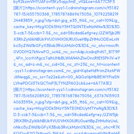
by92kzmVHYUAFzvf3Kz5vpjctmE_vtQ&oe=6A77C5F3
[圖片] https://scontent-yyz1-1.cdninstagram.com/v/t51.82
787-15/655750368_17857876869675056_10792258219
24483859_n.jpg?stp=dst-jpg_e35_tt6&_nc_cat=109&ig_
cache_key=Mzg1ODk5MzY5MTQ0NTEwNzI4Nw%3D%3D.
3-ccb7-5&ccb=7-5&_nc_sid=58cdad&efg=eyJ2ZW5jb2Rl
X3RhZyI6IkNBUk9VU0VMX0lURU0ueHBpZHMuODEwLnN
kci5yZWd1bGFyX3Bob3RvLkMzIn0%3D&_nc_ohc=mxcfh
0VODlYQ7kNvwFO_uc4&_nc_oc=AdpJcxibq9vN7_81T9P
_4Fn_lccrhVtgcz7alhUHbBLWlAN4hZIwOncRtEtSPh1V-eY
&_nc_ad=z-m&_nc_cid=0&_nc_zt=23&_nc_ht=scontent
-yyz1-1.cdninstagram.com&_nc_gid=Kq6eHd9rimZ4z4PW
J6Neqg&_nc_ss=7a22e&oh=00_AQGaVpMbBEWYPiaSN
LVhePDCil3TkQCTmP3LTYNZPA02cA&oe=6A77A1E2
[圖片] https://scontent-yyz1-1.cdninstagram.com/v/t51.82
787-15/656208920_17857876878675056_63767415903
40635954_n.jpg?stp=dst-jpg_e35_tt6&_nc_cat=109&ig_
cache_key=Mzg1ODk5MzY5NTE0NDUyMTYwNg%3D%3
D.3-ccb7-5&ccb=7-5&_nc_sid=58cdad&efg=eyJ2ZW5jb
2RlX3RhZyI6IkNBUk9VU0VMX0lURU0ueHBpZHMuNzUwL
nNkci5yZWd1bGFyX3Bob3RvLkMzIn0%3D&_nc_ohc=R7K
KOiDxyFYQ7kNvwG-3HLb&_nc_oc=AdrvqaoaIjVNrRq64E