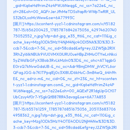
_gid=Kq6eHd9rimZ4z4PWJ6Neqg&_nc_ss=7a22e&_nc_
zt=28&oh=00_AQFrJerJfhMeTDSsltapRrWWpTwRIR_UL
S32bDLsoMcWww&oe=6A77993C
[圖片] https://scontent-yyz1-1.cdninstagram.com/v/t51.82
787-15/656200423_17857876842675056_42974620740
75052552_n.jpg?stp=dst-jpg_e35_tt6&_nc_cat=111&ig_c
ache_key=Mzg1ODk5MzY4NjM4Njc4ODI5NA%3D%3D.3-
ccb7-5&ccb=7-5&_nc_sid=58cdad&efg=eyJ2ZW5jb2RlX
3RhZyI6IkNBUk9VU0VMX0lURU0ueHBpZHMuOTYwLnNkci
5yZWd1bGFyX3Bob3RvLkMzIn0%3D&_nc_ohc=AT1qgbG
E0rsQ7kNvwGdaUB-&_nc_oc=Adr9BmjDMW_jhVCYL6or
QFagJGG-b7KITPpqlEj0c3Xl8IJD6kHuC-3mB4eQ_64h9h
E&_nc_ad=z-m&_nc_cid=0&_nc_zt=23&_nc_ht=sconten
t-yyz1-1.cdninstagram.com&_nc_gid=Kq6eHd9rimZ4z4P
WJ6Neqg&_nc_ss=7a22e&oh=00_AQExF2R1dgUpGCt07
UbCzuy4f0r7-YSgkQtB87RR43avag&oe=6A77A853
[圖片] https://scontent-yyz1-1.cdninstagram.com/v/t51.82
787-15/655761259_17857876851675056_205113683706
4958362_n.jpg?stp=dst-jpg_e35_tt6&_nc_cat=110&ig_c
ache_key=Mzg1ODk5MzY4OTE4ODU2NjM4Nw%3D%3D.
3-ccb7-5&ccb=7-5&_nc_sid=58cdad&efg=eyJ2ZW5jb2Rl