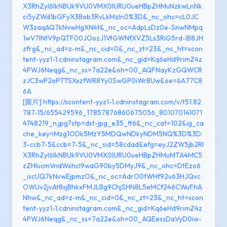
X3RhZyI6IkNBUk9VU0VMX0lURU0ueHBpZHMuNzkwLnNk
ci5yZWd1bGFyX3Bob3RvLkMzIn0%3D&_nc_ohc=cL0JC
W3zaqAQ7kNvwHgXN4t&_nc_oc=AdpLsDz0e-SnwNMpq
1wV7INtV9pQTF00JOozJ1VtGWNfXVZ5Ls3RiG5rd-lB8JH
zfrg&_nc_ad=z-m&_nc_cid=0&_nc_zt=23&_nc_ht=scon
tent-yyz1-1.cdninstagram.com&_nc_gid=Kq6eHd9rimZ4z
4PWJ6Neqg&_nc_ss=7a22e&oh=00_AQFNayKzGQWCR
zJC3wP2oPTTSXxzfWR8Yy0SwGP0iWrBUw&oe=6A77C8
6A
[圖片] https://scontent-yyz1-1.cdninstagram.com/v/t51.82
787-15/655429596_17857876860675056_801070141071
4748219_n.jpg?stp=dst-jpg_e35_tt6&_nc_cat=102&ig_ca
che_key=Mzg1ODk5MzY5MDQwNDkyNDM5NQ%3D%3D.
3-ccb7-5&ccb=7-5&_nc_sid=58cdad&efg=eyJ2ZW5jb2Rl
X3RhZyI6IkNBUk9VU0VMX0lURU0ueHBpZHMuMTA4MC5
zZHIucmVndWxhcl9waG90by5DMyJ9&_nc_ohc=DtEzo6
_iscUQ7kNvwEjpmzO&_nc_oc=AdrO0tWHf92u63HJQvc
OWUv2jvAt8sjBhkxFMJLBg9ChjSHN8L5eMCf246CWuFhA
Nhw&_nc_ad=z-m&_nc_cid=0&_nc_zt=23&_nc_ht=scon
tent-yyz1-1.cdninstagram.com&_nc_gid=Kq6eHd9rimZ4z
4PWJ6Neqg&_nc_ss=7a22e&oh=00_AQEessDaVyD0iw-