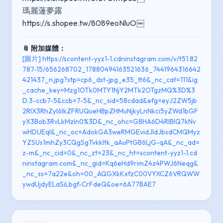
瑪麗蓮夢露
https://s.shopee.tw/8089eoNluO￼
📎 附加媒體：
[圖片] https://scontent-yyz1-1.cdninstagram.com/v/t51.82
787-15/656268702_17880494163521636_7441964316642
421437_n.jpg?stp=cp6_dst-jpg_e35_tt6&_nc_cat=111&ig
_cache_key=Mzg1OTk0MTY1NjY2MTk2OTgzMQ%3D%3
D.3-ccb7-5&ccb=7-5&_nc_sid=58cdad&efg=eyJ2ZW5jb
2RlX3RhZyI6IkZFRUQueHBpZHMuNjkyLnNkci5yZWd1bGF
yX3Bob3RvLkMzIn0%3D&_nc_ohc=G8HA6D4RlBIQ7kNv
wHDUEqI&_nc_oc=AdokGA3weRMGEvidJIdJbsdCMQMyz
YZSUs1mhZy3CQgSgTvkkItk_aAuPtGB6LjG-qA&_nc_ad=
z-m&_nc_cid=0&_nc_zt=23&_nc_ht=scontent-yyz1-1.cd
ninstagram.com&_nc_gid=Kq6eHd9rimZ4z4PWJ6Neqg&
_nc_ss=7a22e&oh=00_AQGXkKxfzC00VYXCZ6VRQWW
ywdUjdyELaSiLbgf-CrFdeQ&oe=6A77BAE7