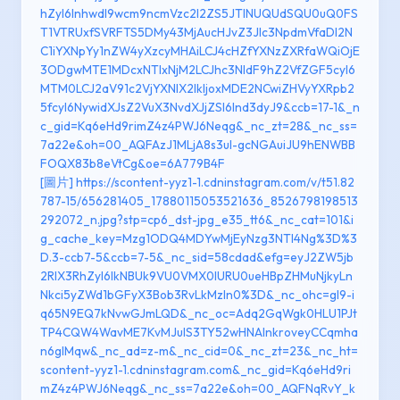
hZyI6Inhwdl9wcm9ncmVzc2l2ZS5JTlNUQUdSQU0uQ0FS
T1VTRUxfSVRFTS5DMy43MjAucHJvZ3Jlc3NpdmVfaDI2N
C1iYXNpYy1nZW4yXzcyMHAiLCJ4cHZfYXNzZXRfaWQiOjE
3ODgwMTE1MDcxNTIxNjM2LCJhc3NldF9hZ2VfZGF5cyI6
MTM0LCJ2aV91c2VjYXNlX2lkIjoxMDE2NCwiZHVyYXRpb2
5fcyI6NywidXJsZ2VuX3NvdXJjZSI6Ind3dyJ9&ccb=17-1&_n
c_gid=Kq6eHd9rimZ4z4PWJ6Neqg&_nc_zt=28&_nc_ss=
7a22e&oh=00_AQFAzJ1MLjA8s3ul-gcNGAuiJU9hENWBB
FOQX83b8eVtCg&oe=6A779B4F
[圖片] https://scontent-yyz1-1.cdninstagram.com/v/t51.82
787-15/656281405_17880115053521636_8526798198513
292072_n.jpg?stp=cp6_dst-jpg_e35_tt6&_nc_cat=101&i
g_cache_key=Mzg1ODQ4MDYwMjEyNzg3NTI4Ng%3D%3
D.3-ccb7-5&ccb=7-5&_nc_sid=58cdad&efg=eyJ2ZW5jb
2RlX3RhZyI6IkNBUk9VU0VMX0lURU0ueHBpZHMuNjkyLn
Nkci5yZWd1bGFyX3Bob3RvLkMzIn0%3D&_nc_ohc=gl9-i
q65N9EQ7kNvwGJmLQD&_nc_oc=Adq2GqWgk0HLU1PJt
TP4CQW4WavME7KvMJuIS3TY52wHNAlnkroveyCCqmha
n6gIMqw&_nc_ad=z-m&_nc_cid=0&_nc_zt=23&_nc_ht=
scontent-yyz1-1.cdninstagram.com&_nc_gid=Kq6eHd9ri
mZ4z4PWJ6Neqg&_nc_ss=7a22e&oh=00_AQFNqRvY_k