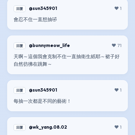
@sun345901
❤️ 1
回覆
會忍不住一直想抽🤣
@bunnymeow_life
❤️ 71
回覆
天啊～這個我會克制不住一直抽衛生紙耶～裙子好
自然彷彿在跳舞～
@sun345901
❤️ 1
回覆
每抽一次都是不同的藝術！
@wk_yang.08.02
❤️ 1
回覆