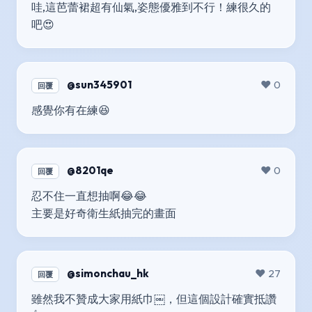
哇,這芭蕾裙超有仙氣,姿態優雅到不行！練很久的
吧😍
@sun345901
❤️ 0
回覆
感覺你有在練😆
@8201qe
❤️ 0
回覆
忍不住一直想抽啊😂😂
主要是好奇衛生紙抽完的畫面
@simonchau_hk
❤️ 27
回覆
雖然我不贊成大家用紙巾￼，但這個設計確實抵讚