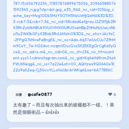
787-15/656792234_17857876899675056_20966588576
1592345_n.jpg?stp=dst-jpg_e35_tt6&_nc_cat=105&ig_c
ache_key=Mzg1ODk5MzY5OTM5NzUxMjQxMA%3D%3D.
3-ccb7-5&ccb=7-5&_nc_sid=58cdad&efg=eyJ2ZW5jb2Rl
X3RhZyI6IkNBUk9VU0VMX0lURU0ueHBpZHMuNzUwLnNk
ci5yZWd1bGFyX3Bob3RvLkMzIn0%3D&_nc_ohc=JAcYxC
-2FPgQ7kNvwFeBngE&_nc_oc=Ado-6q37eiUuOJu7ZfhM
m9CoY_Tw-hGSAvc-ncqmVDucGvx5lt2EKEgCIrCgKa9yQ
cw&_nc_ad=z-m&_nc_cid=0&_nc_zt=23&_nc_ht=scont
ent-yyz1-1.cdninstagram.com&_nc_gid=Kq6eHd9rimZ4z4
PWJ6Neqg&_nc_ss=7a22e&oh=00_AQHzwx9Q0440e1K
ZZz9aSZeq-Cj3GcvYLLoHoUbr6rWKqA&oe=6A77B86C
@cafe0877
❤️ 6
回覆
太有趣了～而且每次抽出來的裙襬都不一樣。！果
然是個藝術品～👍👍👍