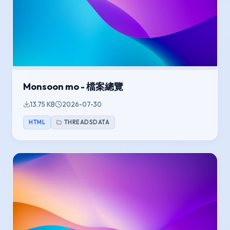
Monsoon mo - 檔案總覽
13.75 KB
2026-07-30
HTML
THREADSDATA