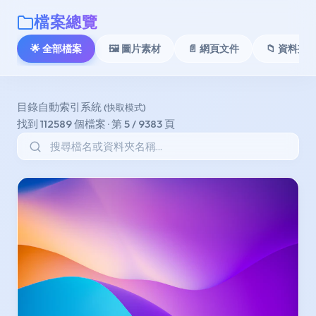
檔案總覽
🌟 全部檔案
🖼️ 圖片素材
📄 網頁文件
📁 資料夾 A
目錄自動索引系統
(快取模式)
找到 112589 個檔案 · 第 5 / 9383 頁