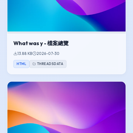
What was y - 檔案總覽
13.88 KB
2026-07-30
HTML
THREADSDATA