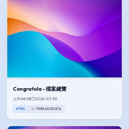
Congratula - 檔案總覽
19.48 KB
2026-07-30
HTML
THREADSDATA