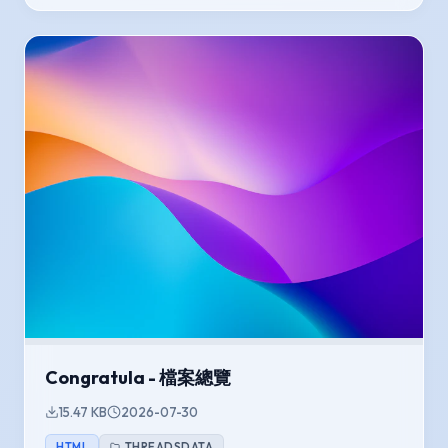
Congratula - 檔案總覽
15.47 KB
2026-07-30
HTML
THREADSDATA