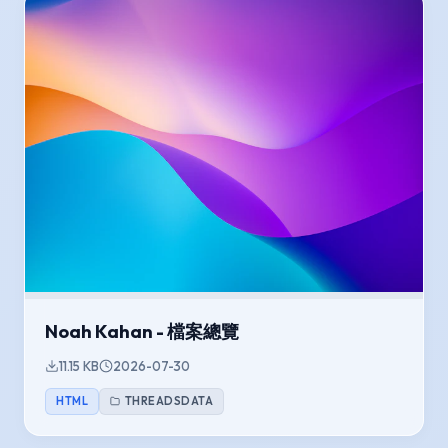
Noah Kahan - 檔案總覽
11.15 KB
2026-07-30
HTML
THREADSDATA