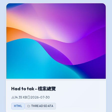
Had to tak - 檔案總覽
14.35 KB
2026-07-30
HTML
THREADSDATA