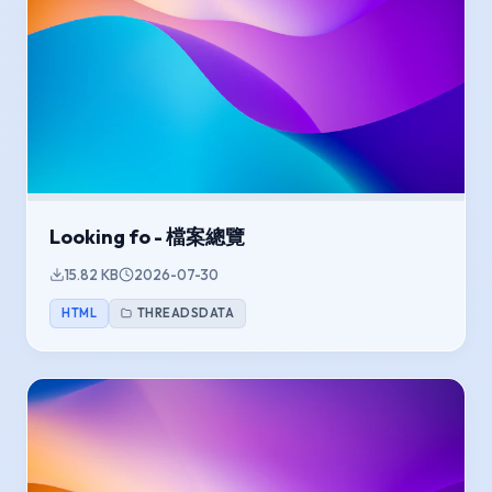
Looking fo - 檔案總覽
15.82 KB
2026-07-30
HTML
THREADSDATA