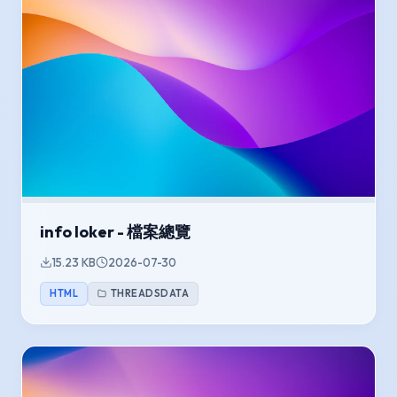
info loker - 檔案總覽
15.23 KB
2026-07-30
HTML
THREADSDATA