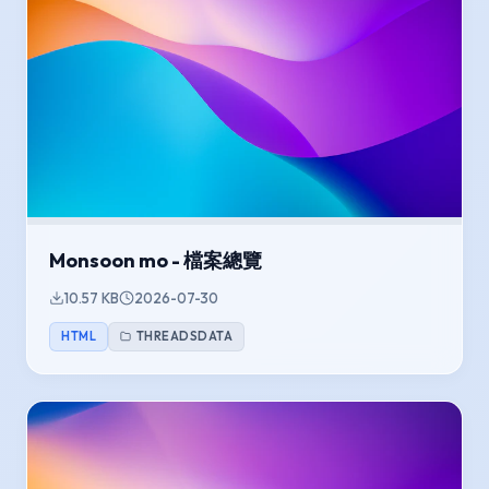
Monsoon mo - 檔案總覽
10.57 KB
2026-07-30
HTML
THREADSDATA