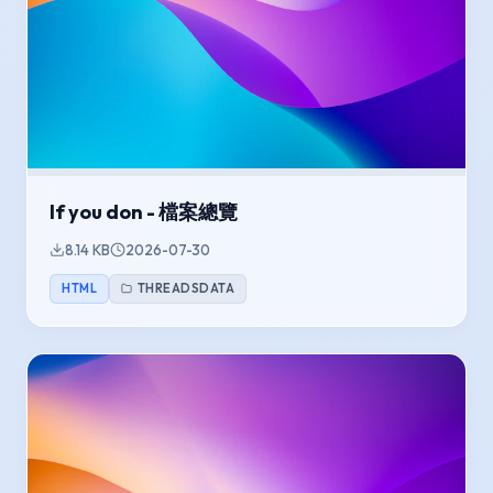
If you don - 檔案總覽
8.14 KB
2026-07-30
HTML
THREADSDATA