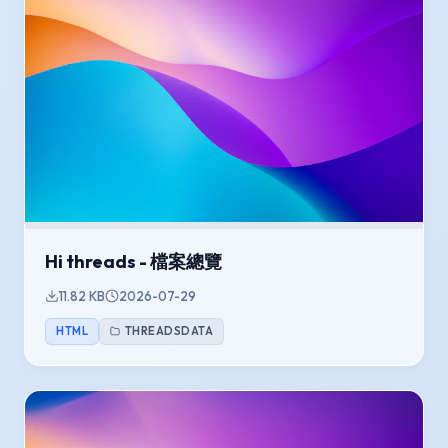
Hi threads - 檔案總覽
11.82 KB
2026-07-29
HTML
THREADSDATA