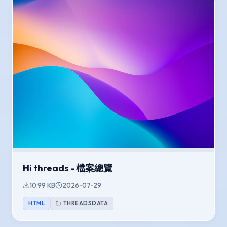
Hi threads - 檔案總覽
10.99 KB
2026-07-29
HTML
THREADSDATA