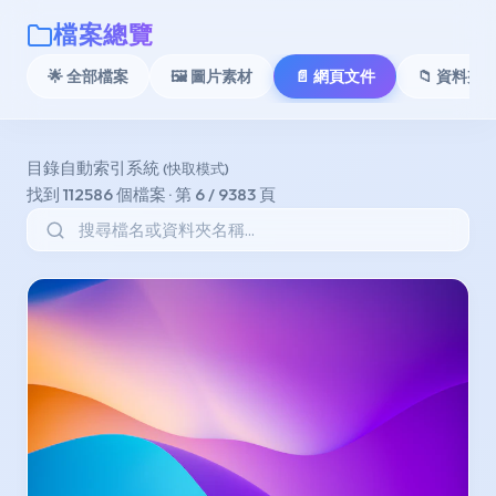
檔案總覽
🌟 全部檔案
🖼️ 圖片素材
📄 網頁文件
📁 資料夾 A
目錄自動索引系統
(快取模式)
找到 112586 個檔案 · 第 6 / 9383 頁