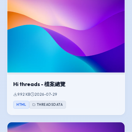
Hi threads - 檔案總覽
9.92 KB
2026-07-29
HTML
THREADSDATA