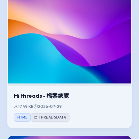
Hi threads - 檔案總覽
17.49 KB
2026-07-29
HTML
THREADSDATA