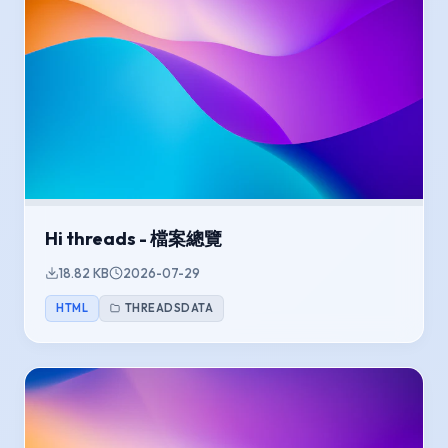
Hi threads - 檔案總覽
18.82 KB
2026-07-29
HTML
THREADSDATA