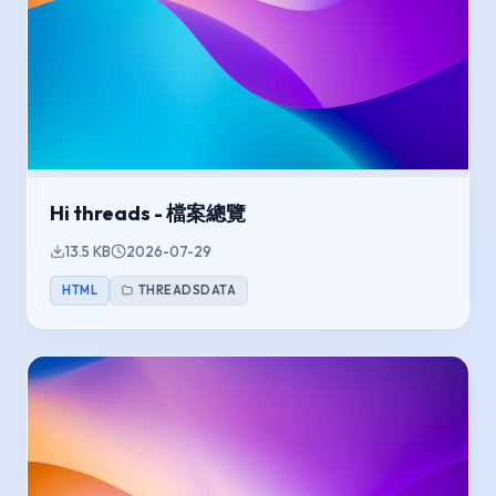
Hi threads - 檔案總覽
13.5 KB
2026-07-29
HTML
THREADSDATA