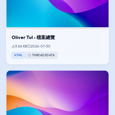
Oliver Tul - 檔案總覽
11.66 KB
2026-07-30
HTML
THREADSDATA