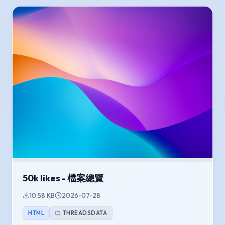
50k likes - 檔案總覽
10.58 KB
2026-07-28
HTML
THREADSDATA