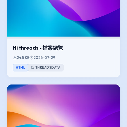
Hi threads - 檔案總覽
24.5 KB
2026-07-29
HTML
THREADSDATA