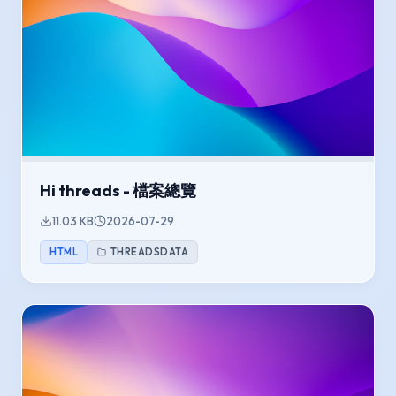
Hi threads - 檔案總覽
11.03 KB
2026-07-29
HTML
THREADSDATA