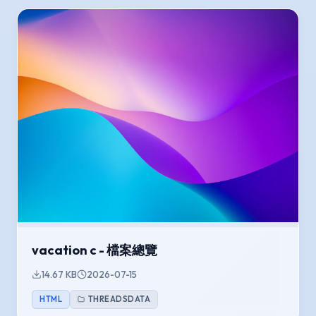
vacation c - 檔案總覽
14.67 KB
2026-07-15
HTML
THREADSDATA