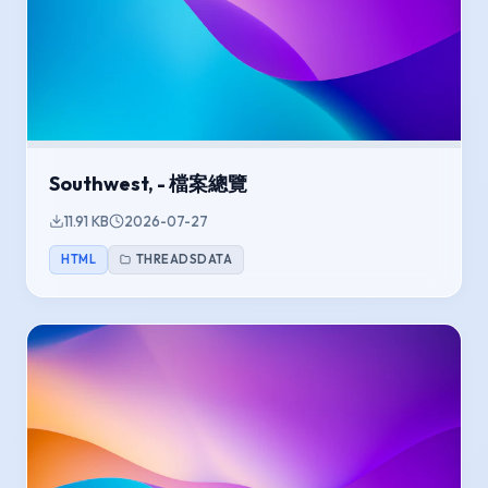
Southwest, - 檔案總覽
11.91 KB
2026-07-27
HTML
THREADSDATA