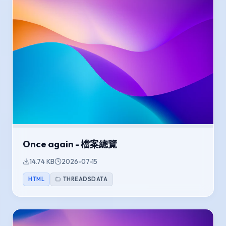
Once again - 檔案總覽
14.74 KB
2026-07-15
HTML
THREADSDATA