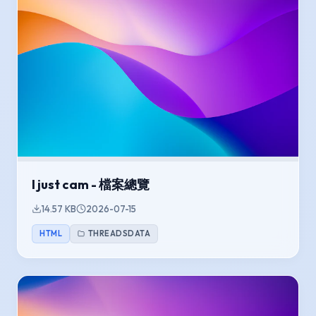
I just cam - 檔案總覽
14.57 KB
2026-07-15
HTML
THREADSDATA