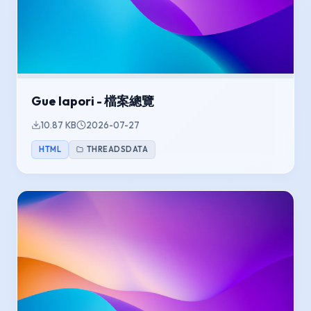
Gue lapori - 檔案總覽
10.87 KB
2026-07-27
HTML
THREADSDATA