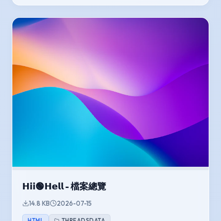
𝗛𝗶𝗶🟢𝗛𝗲𝗹𝗹 - 檔案總覽
14.8 KB
2026-07-15
HTML
THREADSDATA