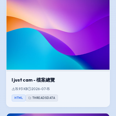
I just cam - 檔案總覽
15.93 KB
2026-07-15
HTML
THREADSDATA