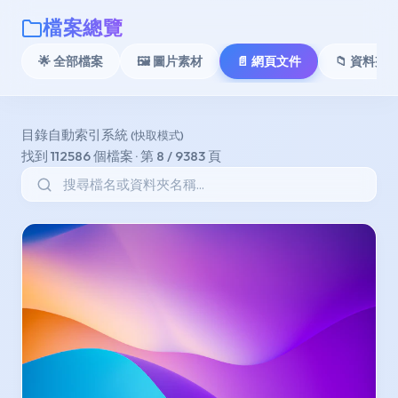
檔案總覽
🌟 全部檔案
🖼️ 圖片素材
📄 網頁文件
📁 資料夾 A
目錄自動索引系統
(快取模式)
找到 112586 個檔案 · 第 8 / 9383 頁