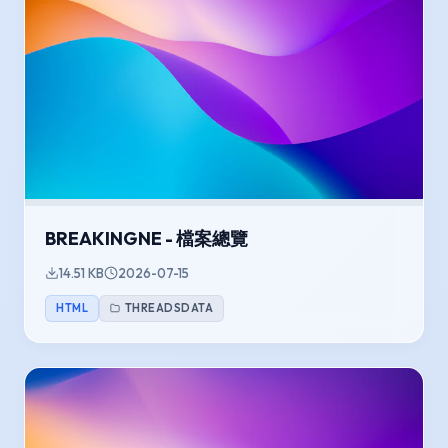
BREAKINGNE - 檔案總覽
14.51 KB
2026-07-15
HTML
THREADSDATA