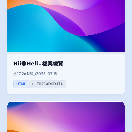
𝗛𝗶𝗶🟢𝗛𝗲𝗹𝗹 - 檔案總覽
17.26 KB
2026-07-15
HTML
THREADSDATA